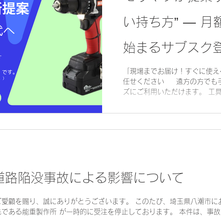
い持ち方” — 月
始まるサブスク
「現場までお届け！すぐに使え
任せください 遠方の方でも
ズにご利用いただけます。 工具を買わずに使う時代へ——モリ
マツが“サブスク＆レンタル”を新
道路陥没事故による影響について
ご愛顧を賜り、誠にありがとうございます。 このたび、埼玉県八潮市に
先である能重製作所 が一時的に受注を停止しております。 本件は、事