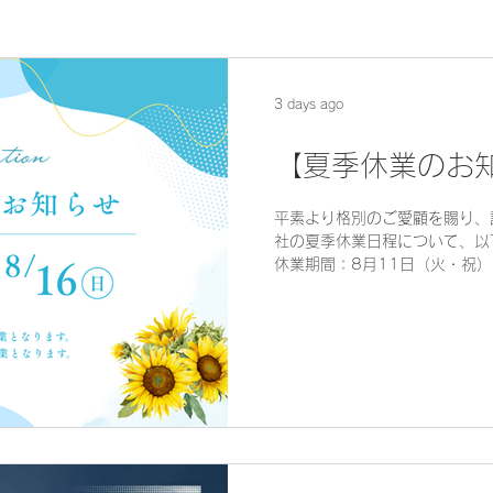
3 days ago
【夏季休業のお
平素より格別のご愛顧を賜り、
社の夏季休業日程について、以
休業期間：8月11日（火・祝）～
（月）より通常営業を開始いた
にご不便をおかけすることもご
すようお願い申し上げます。 
すよう、よろしくお願い申し上
社様休業日程につきましては、
ます。