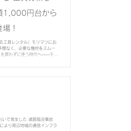
額1,000円台から
登場！
る工具レンタル」モリマツにお
手間なく、必要な機材をスムー
提案！...
おいて発生した 道路陥没事故
故により周辺地域の通信インフラ