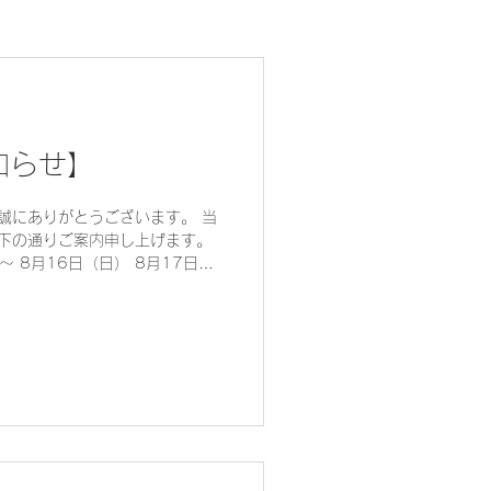
知らせ】
誠にありがとうございます。 当
下の通りご案内申し上げます。
 8月16日（日） 8月17日
します。 休業期間中は、皆さま
ざいますが、何卒ご理解賜りま
今後とも変わらぬご愛顧を賜りま
げます。 また、仕入メーカー各
添付のPDFよりご確認いただけ