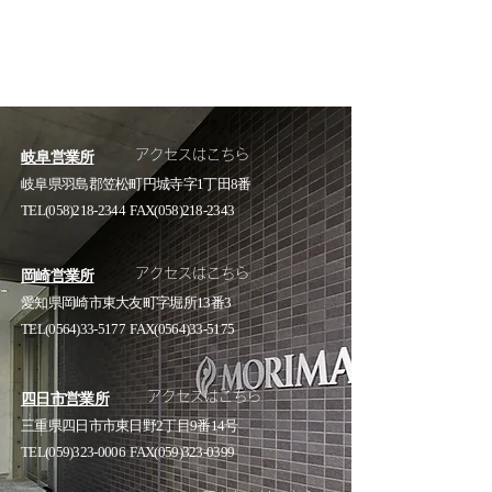
アクセスはこちら
岐阜営業所
岐阜県羽島郡笠松町円城寺字1丁田8番
TEL(058)218-2344 FAX(058)218-2343
アクセスはこちら
岡崎営業所
愛知県岡崎市東大友町字堀所13番3
TEL(0564)33-5177 FAX(0564)33-5175
アクセスはこちら
四日市営業所
三重県四日市市東日野2丁目9番14号
TEL(059)323-0006 FAX(059)323-0399