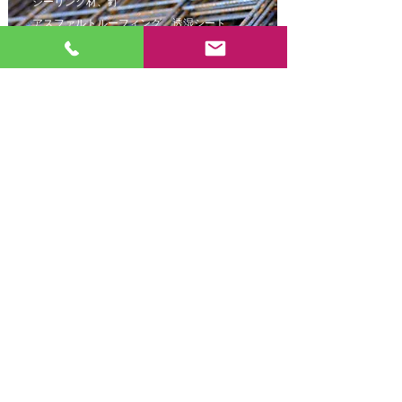
シーリング材、釘
アスファルトルーフィング、透湿シート
スレート付属品、明り取り（波板、ドーム）
屋上換気扇
取扱製品
外装建材
お電話、メールまたは SNS でいつでもお気軽にお問
い合わせください。
詳細についてはお問い合わせください
お問い合わせ
株式会社モリマツ
名古屋市北区如来町3番地
052-902-3116
建設業許可 愛知県知事許可（般-27)第105842号
Copyright © Morimatsu All Rights Reserved.