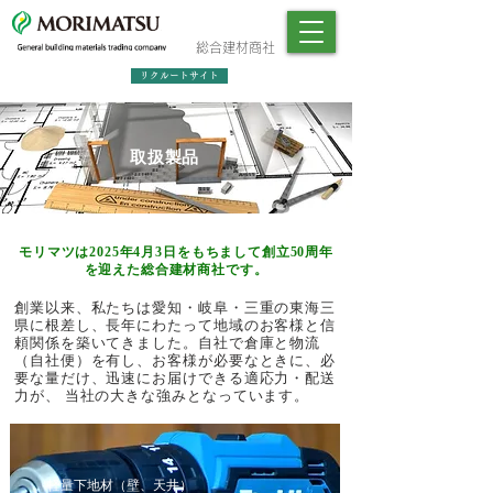
総合建材商社
リクルートサイト
取扱製品
モリマツは2025年4月3日をもちまして創立50周年
を迎えた総合建材商社です。
創業以来、私たちは愛知・岐阜・三重の東海三
県に根差し、長年にわたって地域のお客様と信
頼関係を築いてきました。自社で倉庫と物流
（自社便）を有し、お客様が必要なときに、必
要な量だけ、迅速にお届けできる適応力・配送
力が、 当社の大きな強みとなっています。
軽量下地材（壁、天井）