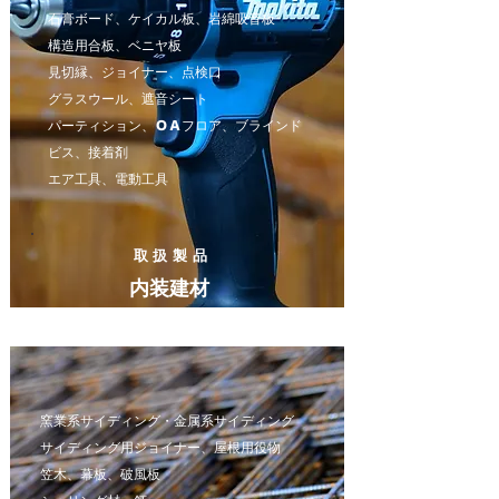
石膏ボード、ケイカル板、岩綿吸音板
構造用合板、ベニヤ板
見切縁、ジョイナー、点検口
グラスウール、遮音シート
パーティション、ＯＡフロア、ブラインド
ビス、接着剤
エア工具、電動工具
取扱製品
内装建材
窯業系サイディング・金属系サイディング
サイディング用ジョイナー、屋根用役物
笠木、幕板、破風板