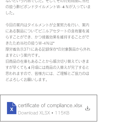
ないという内容でした。そしてその対処商品に当社
の扱う酢ビボンドタイルメントＷ-４Ｎが入っていま
した。
今回の案内はタイルメントが企業努力を行い、案内
にある製品についてビニルアセタートの含有量を減
らすことができ、かつ接着効果を維持することがで
きたため当社の扱うＷ-4Ｎは”
厚労省告示371にある記録保存”の対象製品から外れ
ますという案内です。
旧商品の在庫もあることから順次切り替えていきま
すが早くても４月頃には商品の入替えが完了すると
思われますので、皆様方には、ご理解とご協力のほ
どよろしくお願いします。
certificate of compliance
.xlsx
Download XLSX • 115KB