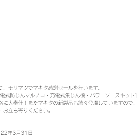
て、モリマツでマキタ感謝セールを行います。
充電式防じんマルノコ・充電式集じん機・パワーソースキット]
格に大奉仕！
またマキタの新製品も続々登場していますので、
非お立ち寄りください。
022年3月31日