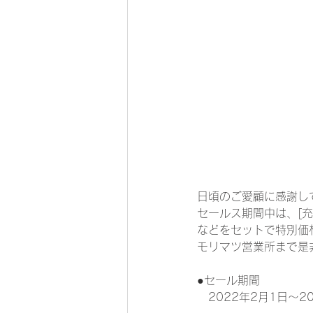
日頃のご愛顧に感謝し
セールス期間中は、[
などをセットで
特別価
モリマツ営業所まで是
●セール期間　　　
　2022年2月1日〜2